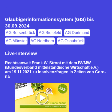
Online-Gläubiger-Auskunftssystem (OLGA)
ab 01.10.2024
Gläubigerinformations­system (GIS) bis
30.09.2024
AG Bersenbrück
AG Bielefeld
AG Dortmund
AG Münster
AG Nordhorn
AG Osnabrück
Live-In­ter­view
Rechts­an­walt Frank W. Stroot mit dem BVMW
(Bun­des­ver­band mit­tel­stän­di­sche Wirt­schaft e.V.)
am 19.11.2021 zu In­sol­venz­fra­gen in Zeiten von Co­ro­
na