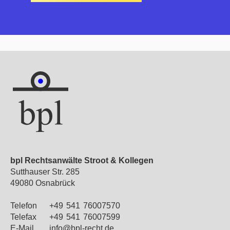
https://youtu.be/KN87Fqe7hzE
bpl Rechtsanwälte Stroot & Kollegen
Sutthauser Str. 285
49080 Osnabrück
Telefon
+49
541
76007570
Telefax
+49
541
76007599
E-Mail
info@bpl-recht.de